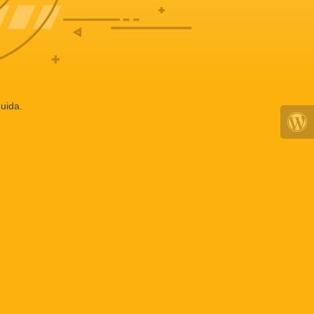
uida.