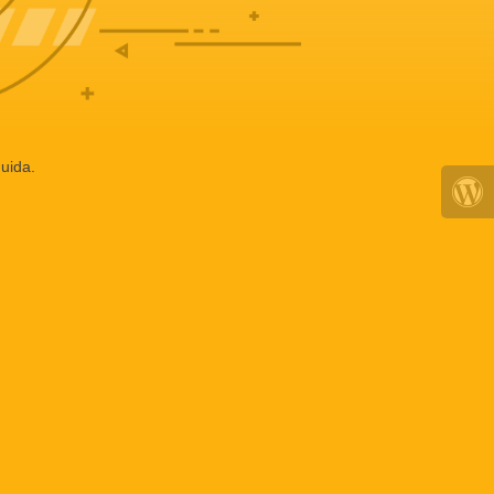
uida.