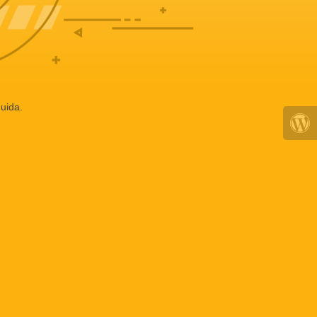
uida.