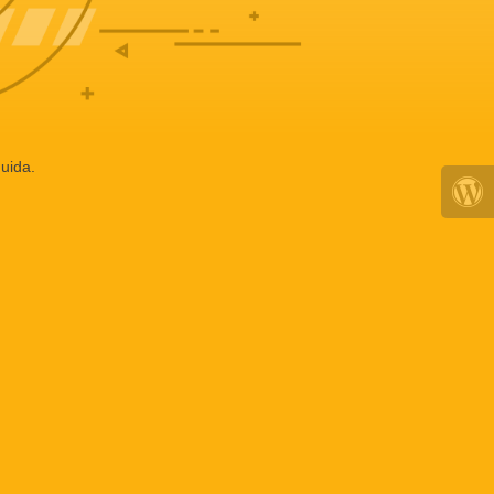
uida.