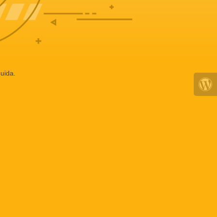
uida.