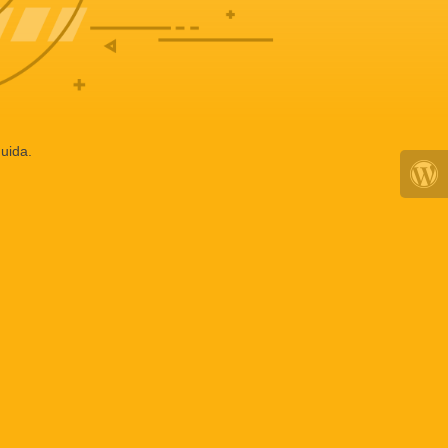
uida.