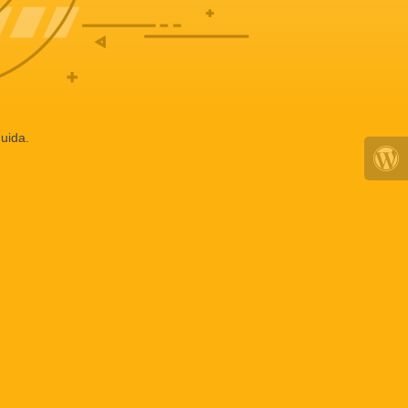
uida.