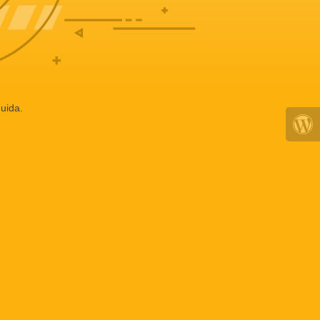
uida.