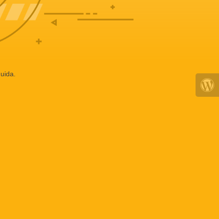
uida.