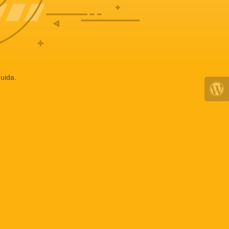
uida.