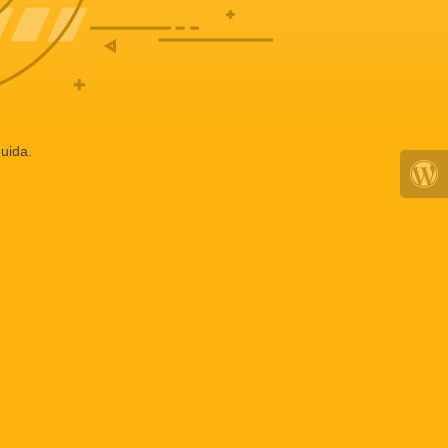
uida.