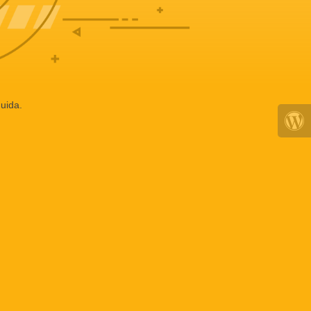
uida.