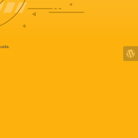
uida.