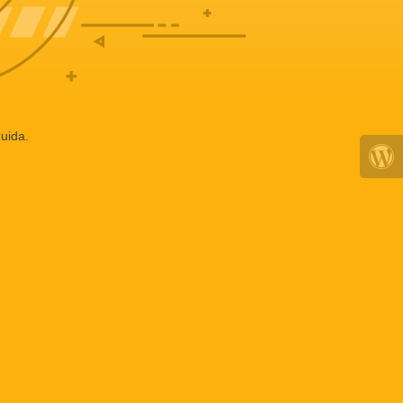
uida.