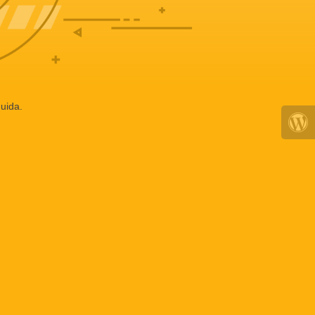
uida.