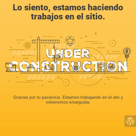
Lo siento, estamos haciendo
trabajos en el sitio.
Gracias por tu paciencia. Estamos trabajando en el sito y
volveremos enseguida.