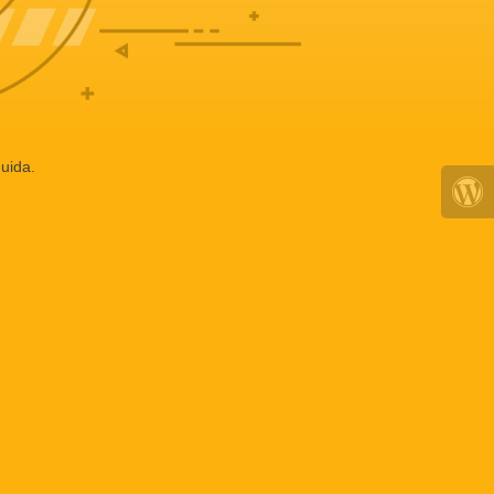
uida.