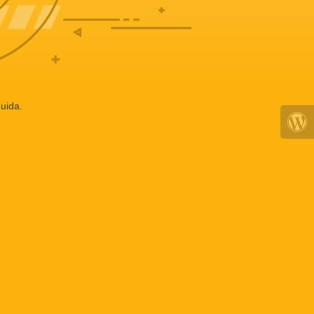
uida.